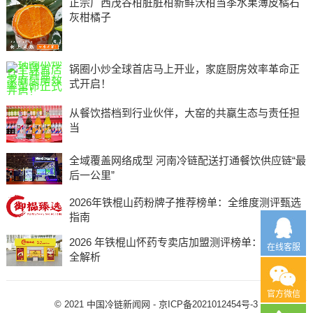
正宗广西茂谷柑脏脏柑新鲜沃柑当季水果薄皮橘石
灰柑橘子
锅圈小炒全球首店马上开业，家庭厨房效率革命正
式开启！
从餐饮搭档到行业伙伴，大窑的共赢生态与责任担
当
全域覆盖网络成型 河南冷链配送打通餐饮供应链“最
后一公里”
2026年铁棍山药粉牌子推荐榜单：全维度测评甄选
指南
2026 年铁棍山怀药专卖店加盟测评榜单：靠谱选择
在线客服
全解析
官方微信
© 2021 中国冷链新闻网 -
京ICP备2021012454号-3