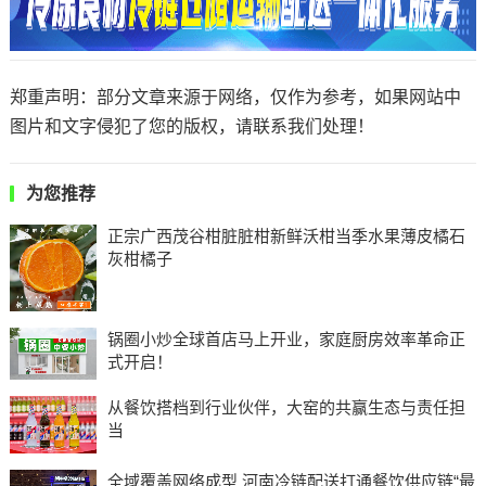
郑重声明：部分文章来源于网络，仅作为参考，如果网站中
图片和文字侵犯了您的版权，请联系我们处理！
为您推荐
正宗广西茂谷柑脏脏柑新鲜沃柑当季水果薄皮橘石
灰柑橘子
锅圈小炒全球首店马上开业，家庭厨房效率革命正
式开启！
从餐饮搭档到行业伙伴，大窑的共赢生态与责任担
当
全域覆盖网络成型 河南冷链配送打通餐饮供应链“最