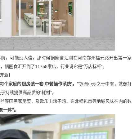
年前，可能没人信。那时候锅圈食汇刚在河南郑州福元路开出第一家
，锅圈食汇开到了11758家店，行业说它是“万店标杆”。
式开业！
每个家庭的厨房装一套‘中餐操作系统’。”
锅圈小炒之于中餐，就像打
于持续提供高品质的“耗材”。
肉丝等国民家常菜，及歌乐山辣子鸡、东北锅包肉等地域风味在内的数
餐一体”。