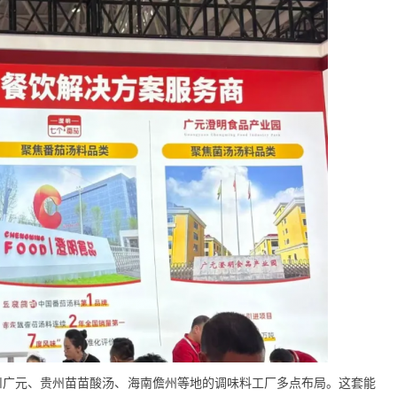
川广元、贵州苗苗酸汤、海南儋州等地的调味料工厂多点布局。这套能