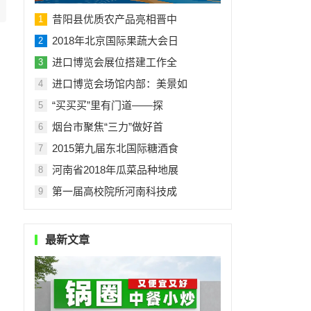
昔阳县优质农产品亮相晋中
1
2018年北京国际果蔬大会日
2
进口博览会展位搭建工作全
3
进口博览会场馆内部：美景如
4
“买买买”里有门道——探
5
烟台市聚焦“三力”做好首
6
2015第九届东北国际糖酒食
7
河南省2018年瓜菜品种地展
8
第一届高校院所河南科技成
9
最新文章