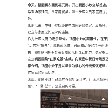
今天，锅圈再次回到福元路，开出锅圈小炒全球首店
常型场景延展；从家庭餐桌，进一步深入到家庭厨房；
饭。
长期以来，中餐小炒始终是中国家庭最稳定、最高频
建立与家庭之间更深的连接。
作为社区央厨的场景延伸，
锅圈小炒的颠覆性，在于
”
。它将“锅气” ，解构成温度、时间和动作的精准
机，都能瞬间拥有媲美名厨团队的烹饪能力，稳定输
这是
锅圈围绕“在家吃饭”主线，向家庭中餐日常场景
据介绍，锅圈小炒不是以堂食为核心的传统餐饮逻辑
亿家庭的家庭厨房。
因此，锅圈小炒产品结构在最初设计时，门店冰柜陈
菜”、“一酱成汁”，是重要的考量。