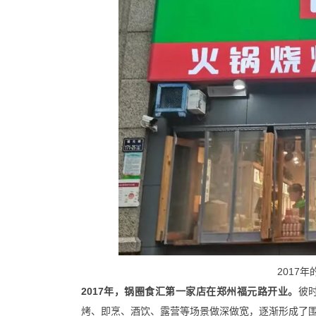
2017
2017年，锅圈食汇第一家店在郑州福元路开业。
彼
烤、即烹、酒饮、露营等场景做深做宽，逐渐形成了