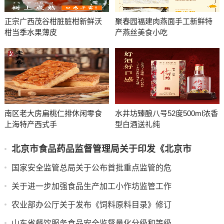
正宗广西茂谷柑脏脏柑新鲜沃
聚春园福建肉燕面手工新鲜特
柑当季水果薄皮
产燕丝美食小吃
南区老大房扁桃仁排休闲零食
水井坊臻酿八号52度500ml浓香
上海特产西式手
型白酒送礼纯
北京市食品药品监督管理局关于印发《北京市
国家安全监管总局关于公布首批重点监管的危
关于进一步加强食品生产加工小作坊监管工作
农业部办公厅关于发布《饲料原料目录》修订
山东省餐饮服务食品安全监督量化分级和等级