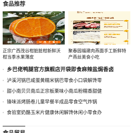
食品推荐
正宗广西茂谷柑脏脏柑新鲜沃
聚春园福建肉燕面手工新鲜特
柑当季水果薄皮
产燕丝美食小吃
乡巴佬鸭腿官方旗舰店开袋即食麻辣盐焗香卤
泸溪河锅巴咸蛋黄糯米锅巴零食小口袋解馋零
甜小南贝贝南瓜正宗板栗味小南瓜粉糯香甜健
锋味派烤肠卷儿童早餐半成品零食空气炸锅
食验室奶酪玉米片健康休闲解馋休闲小零食办