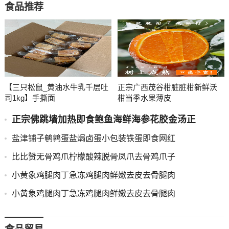
食品推荐
【三只松鼠_黄油水牛乳千层吐
正宗广西茂谷柑脏脏柑新鲜沃
司1kg】手撕面
柑当季水果薄皮
正宗佛跳墙加热即食鲍鱼海鲜海参花胶金汤正
盐津铺子鹌鹑蛋盐焗卤蛋小包装铁蛋即食网红
比比赞无骨鸡爪柠檬酸辣脱骨凤爪去骨鸡爪子
小黄象鸡腿肉丁急冻鸡腿肉鲜嫩去皮去骨腿肉
小黄象鸡腿肉丁急冻鸡腿肉鲜嫩去皮去骨腿肉