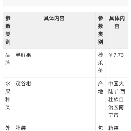
参
具体内容
参
具体内
数
数
容
类
类
别
别
品
寻好果
秒
￥7.73
牌
杀
价
水
茂谷柑
产
中国大
果
地
陆 广西
种
壮族自
类
治区南
宁市
外
箱装
包
箱装