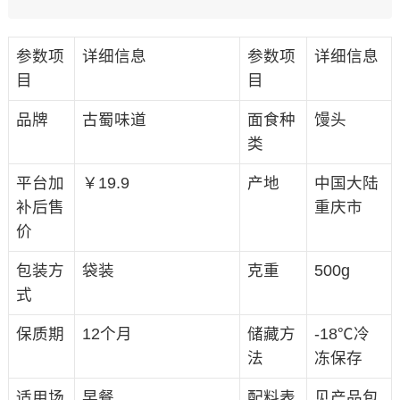
参数项
详细信息
参数项
详细信息
目
目
品牌
古蜀味道
面食种
馒头
类
平台加
￥19.9
产地
中国大陆
补后售
重庆市
价
包装方
袋装
克重
500g
式
保质期
12个月
储藏方
-18℃冷
法
冻保存
适用场
早餐
配料表
见产品包