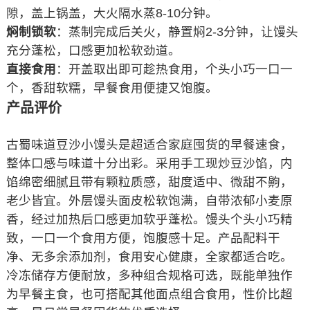
隙，盖上锅盖，大火隔水蒸8-10分钟。
焖制锁软
：蒸制完成后关火，静置焖2-3分钟，让馒头
充分蓬松，口感更加松软劲道。
直接食用
：开盖取出即可趁热食用，个头小巧一口一
个，香甜软糯，早餐食用便捷又饱腹。
产品评价
古蜀味道豆沙小馒头是超适合家庭囤货的早餐速食，
整体口感与味道十分出彩。采用手工现炒豆沙馅，内
馅绵密细腻且带有颗粒质感，甜度适中、微甜不齁，
老少皆宜。外层馒头面皮松软饱满，自带浓郁小麦原
香，经过加热后口感更加软乎蓬松。馒头个头小巧精
致，一口一个食用方便，饱腹感十足。产品配料干
净、无多余添加剂，食用安心健康，全家都适合吃。
冷冻储存方便耐放，多种组合规格可选，既能单独作
为早餐主食，也可搭配其他面点组合食用，性价比超