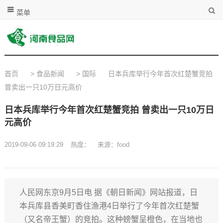
菜单
首页
>
食品新闻
>
国际
日本兵库举行今年首次红楚蟹竞拍
曾卖出一只10万日元高价
日本兵库举行今年首次红楚蟹竞拍 曾卖出一只10万日
元高价
2019-09-06 09:19:29
热度：
来源：food
人民网东京9月5日电 据《朝日新闻》网站报道，日
本兵库县香美町香住渔港4日举行了今年首次红楚蟹
（又名帝王蟹）的竞拍。这种螃蟹呈橙色，在当地也