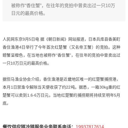
被称作“香住蟹”，在往年的竞拍中曾卖出过一只10万
日元的最高价格。
人民网东京9月5日电 据《朝日新闻》网站报道，日本兵库县香美町
香住渔港4日举行了今年首次红楚蟹（又名帝王蟹）的竞拍。这种
螃蟹呈橙色，在当地也被称作“香住蟹”，在往年的竞拍中曾卖出过
一只10万日元的最高价格。
据但马渔业协会介绍，香住渔港是近畿地区唯一的红楚蟹捕捞港，
本月1日禁渔令解除当天便收获了约22吨。据悉，一箱30kg重的红
楚蟹可以卖到1.6-6万日元。当地红楚蟹的捕捞期将持续至明年5月
底。
餐饮供应链冷链服务业务联系电话：
19937817614