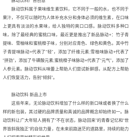
脉动饮料广告创意
脉动饮料属于果味维生素饮料，它不同于一般的水，也不同于
果汁，不仅可以随时为人体补充水分和身体必须的维生素，在口味
上更具有淡淡的水果味，给人独特的爽口口感。脉动饮料多种口
味，除了最经典的蜜桃口味，最近更是推出了新品脉动+：竹子青
提味、雪柚味和蜜桃橙子味，分别对应青色、绿色和黄色。其中竹
子青提味脉动+代表了“轻”，添加了纤维元素;雪柚味脉动+代表了
“拼劲”，添加了牛磺酸元素;蜜桃橙子味脉动+代表了“元气”，添加了
人参元素。脉动饮料从味蕾上帮助人们尝试新鲜感，从配方上帮助
人们恢复活力，告别“倾斜”。
脉动饮料 新品上市
这些年来，无论脉动饮料增加了什么样的新口味或者换了什么
样的新包装，其过硬的品牌质量和真诚的品牌概念却始终如一。脉
动饮料让广大年轻人拥有了“不在状态，脉动回来”的青春记忆和“世
界皆斜我独正”的自信力量，在未来前路迷茫的道路里，持续的助力