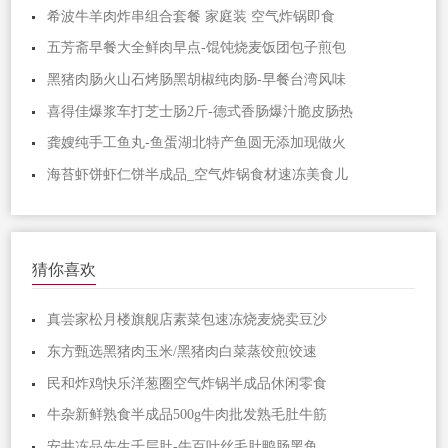
希波牛羊肉炸串组合套餐 家庭装 空气炸锅即食
五芳斋早餐大全鲜肉早点-馄饨烧麦饭团包子煎包
黑猪肉肠火山石烤肠黑胡椒纯肉肠-早餐台湾风味
喜得佳爆浆车打芝士肠2斤-德式香肠爆汁脆皮肠热
龚嫂纯手工鱼丸-鱼蛋湖北特产鱼圆无添加现做火
海苔虾饼虾仁饼半成品_空气炸锅食材速冻美食儿
猜你喜欢
真尝家松月楼旗舰店素菜包速冻烧麦烧卖豆沙
东方甄选黑猪肉玉米/黑猪肉白菜蒸饺煎饺速
民和炸鸡快乐洋葱圈空气炸锅半成品休闲零食
牛杂新鲜熟食半成品500g牛肉批发熟毛肚牛筋
安井冻品先生千层肚-牛百叶丝毛肚鸭肠黑鱼