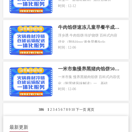
共享一、超值价格与产地优势券后...
时间 : 12-12
牛肉馅饼速冻儿童早餐半成品酥皮猪肉煎饼手抓饼速冻
淳乡诱 牛肉馅饼/吊炉烧饼 百科式内容
优化（附&ldquo;速食早餐&rdq...
时间 : 12-06
一米市集慢养黑猪肉馅饼500g早餐懒人快手菜冷冻半成品速食面点
一米市集 慢养黑猪肉馅饼 百科式内容优
化（附黑猪风味解读）一、基础...
时间 : 12-06
386
1
2
3
4
5
6
7
8
9
10
下一页
尾页
最新更新