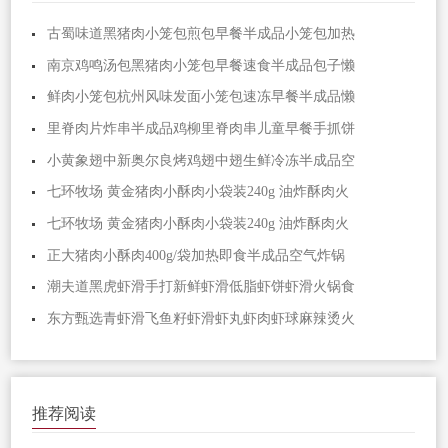
古蜀味道黑猪肉小笼包煎包早餐半成品小笼包加热
南京鸡鸣汤包黑猪肉小笼包早餐速食半成品包子懒
鲜肉小笼包杭州风味发面小笼包速冻早餐半成品懒
里脊肉片炸串半成品鸡柳里脊肉串儿童早餐手抓饼
小黄象翅中新奥尔良烤鸡翅中翅生鲜冷冻半成品空
七环牧场 黄金猪肉小酥肉小袋装240g 油炸酥肉火
七环牧场 黄金猪肉小酥肉小袋装240g 油炸酥肉火
正大猪肉小酥肉400g/袋加热即食半成品空气炸锅
潮夫道黑虎虾滑手打新鲜虾滑低脂虾饼虾滑火锅食
东方甄选青虾滑飞鱼籽虾滑虾丸虾肉虾球麻辣烫火
推荐阅读