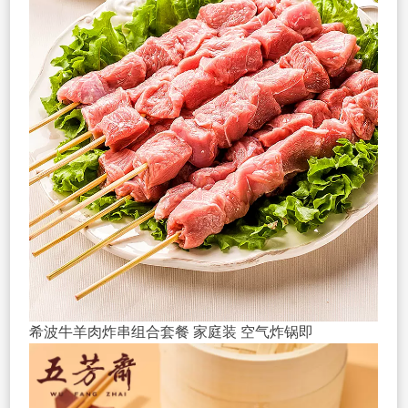
希波牛羊肉炸串组合套餐 家庭装 空气炸锅即