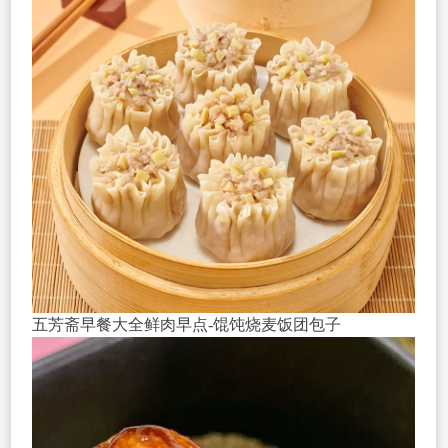
五芳斋早餐大全鲜肉早点-馄饨烧麦饭团包子