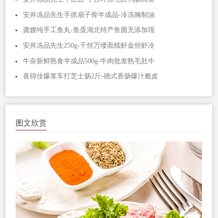
安井冻品先生手抓扇子骨半成品-冷冻腌制油
龚嫂纯手工鱼丸-鱼蛋湖北特产鱼圆无添加现
安井冻品先生250g-千丝万缕面线虾金丝虾冷
牛杂新鲜熟食半成品500g-牛肉批发熟毛肚牛
喜得佳爆浆车打芝士肠2斤-德式香肠爆汁脆皮
图文欣赏