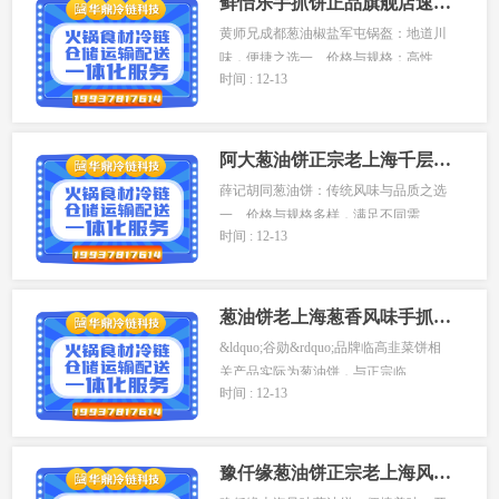
鲜怡乐手抓饼正品旗舰店速食半成品鲜葱饼饼儿童早餐老上海葱油饼
黄师兄成都葱油椒盐军屯锅盔：地道川
味，便捷之选一、价格与规格：高性...
时间 : 12-13
阿大葱油饼正宗老上海千层葱花煎饼黄油饼半成品
薛记胡同葱油饼：传统风味与品质之选
一、价格与规格多样，满足不同需...
时间 : 12-13
葱油饼老上海葱香风味手抓煎饼正宗早餐食品半成品速冻食品
&ldquo;谷勋&rdquo;品牌临高韭菜饼相
关产品实际为葱油饼，与正宗临...
时间 : 12-13
豫仟缘葱油饼正宗老上海风味速食早餐半成品葱花手抓饼生面饼煎饼