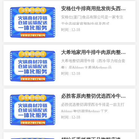
安格仕牛排商用批发街头西餐厅外卖轻食冷冻肉半成品西冷菲力
安格仕(厦门)食品有限公司是一家专注
于中高端家庭预制牛排及西式...
时间 : 12-18
大希地家用牛排牛肉原肉整切10片儿童黑椒菲力西冷牛扒
大希地整切调理牛排（西冷/菲力组合套
餐）是&ldquo;大希地&rdquo;品...
时间 : 12-18
必胜客原肉整切优选西冷牛排家庭儿童早餐官方旗舰店牛肉牛扒
必胜优选整切调理西冷牛排是一款主打
&ldquo;整切调理&rdquo;工艺...
时间 : 12-18