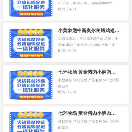
用 产地：中国大陆・河南省鹤壁市 ...
时间 : 04-23
小黄象翅中新奥尔良烤鸡翅中翅生鲜冷冻半成品空气炸锅炸鸡翅根
店铺优惠后：￥65.9基础信息 品牌：小
黄象 类别：鸡翅中 / 鸡翅根 产地：中...
时间 : 04-23
七环牧场 黄金猪肉小酥肉小袋装240g 油炸酥肉火锅食材
参数类别 详细信息 产品名称 SR/七环酥
肉系列...
时间 : 12-30
七环牧场 黄金猪肉小酥肉小袋装240g 油炸酥肉火锅食材
参数类别 详细信息 产品名称 SR/七环酥
肉系列...