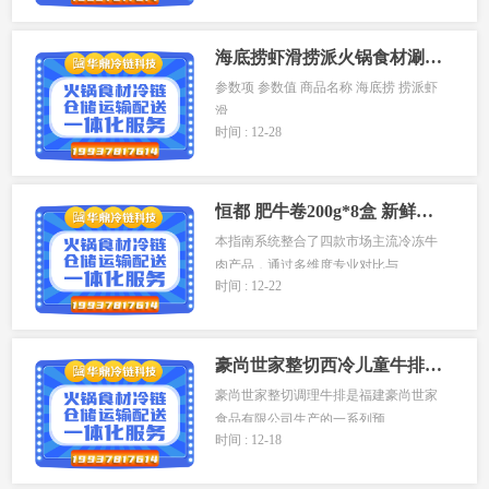
海底捞虾滑捞派火锅食材涮品挤袋虾仁虾饼青虾麻辣烫冷冻早餐100g
参数项 参数值 商品名称 海底捞 捞派虾
滑 ...
时间 : 12-28
恒都 肥牛卷200g*8盒 新鲜肥牛片家用牛肉卷火锅牛肉片
本指南系统整合了四款市场主流冷冻牛
肉产品，通过多维度专业对比与...
时间 : 12-22
豪尚世家整切西冷儿童牛排菲力沙朗战斧牛排街头牛排
豪尚世家整切调理牛排是福建豪尚世家
食品有限公司生产的一系列预...
时间 : 12-18