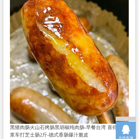
黑猪肉肠火山石烤肠黑胡椒纯肉肠-早餐台湾
喜得佳爆
浆车打芝士肠2斤-德式香肠爆汁脆皮
在线客服