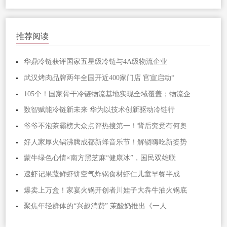
推荐阅读
华鼎冷链获评国家五星级冷链与4A级物流企业
武汉烤肉品牌两年全国开近400家门店 官宣启动“
105个！国家骨干冷链物流基地实现全域覆盖；物流企
数智赋能冷链新未来 华为以技术创新驱动冷链行
爷爷不泡茶霸榜大众点评热搜第一！背后究竟有何奥
好人家厚火锅沸腾成都新蜂音乐节！解锁嗨吃新姿势
蒙牛绿色心情×南方黑芝麻“健康冰”，国民双雄联
逮虾记果蔬鲜虾饼空气炸锅食材虾仁儿童早餐半成
爆卖上万盒！家宴火锅开创者川娃子大犇牛油火锅底
聚焦年轻群体的“兴趣消费” 茉酸奶推出《一人