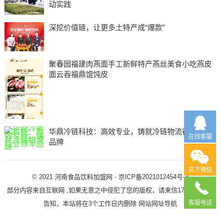
动实践
深挖价值链，让更多土特产成“爆款”
聚春园福建肉燕面手工新鲜特产燕丝美食小吃燕皮
面云吞福鼎馄饨皮
华鼎冷链科技：高效专业，铸就冷链物流行业领军
在线客服
品牌
官方微信
© 2021
河南食品饮料加盟网
-
京ICP备2021012454号-3
部分内容来自互联网 ,如果无意之中侵犯了您的版权，请来信1725506781)
客服电话
告知，本站将在3个工作日内删除
网站网址导航