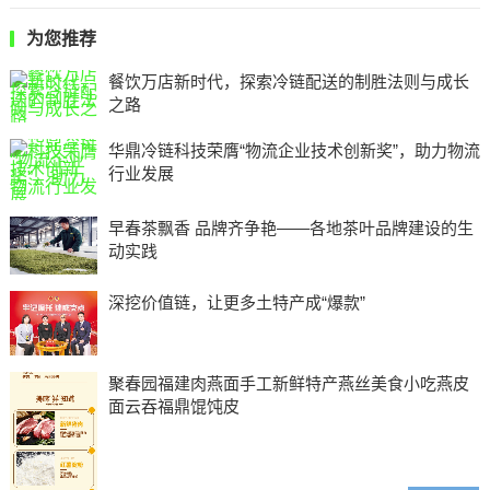
为您推荐
餐饮万店新时代，探索冷链配送的制胜法则与成长
之路
华鼎冷链科技荣膺“物流企业技术创新奖”，助力物流
行业发展
早春茶飘香 品牌齐争艳——各地茶叶品牌建设的生
动实践
深挖价值链，让更多土特产成“爆款”
聚春园福建肉燕面手工新鲜特产燕丝美食小吃燕皮
面云吞福鼎馄饨皮