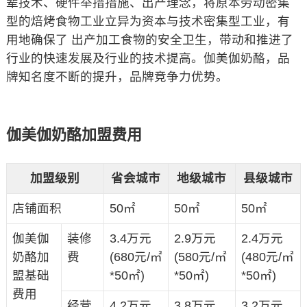
辈技术、硬件举措措施、出产理念，将原本劳动密集
型的焙烤食物工业立异为资本与技术密集型工业，有
用地确保了 出产加工食物的安全卫生，带动和推进了
行业的快速发展及行业的技术提高。伽美伽奶酪，品
牌知名度不断的提升，品牌竞争力优势。
伽美伽奶酪加盟费用
加盟级别
省会城市
地级城市
县级城市
店铺面积
50㎡
50㎡
50㎡
伽美伽
装修
3.4万元
2.9万元
2.4万元
奶酪加
费
(680元/㎡
(580元/㎡
(480元/㎡
盟基础
*50㎡)
*50㎡)
*50㎡)
费用
经营
4.2万元
3.8万元
3.2万元