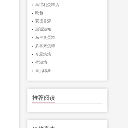
马得利蛋糕店
欧包
安德鲁森
惠诚滋知
马里奥蛋糕
多喜来蛋糕
今度烘焙
蜜滋坊
皇后印象
推荐阅读