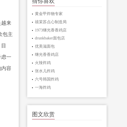
猜你喜欢
黄金甲炸物专家
禧茉苏点心制造局
是越来
1973继光香香鸡店
欧包主
drunkbaker面包店
。目
优美滋面包
继光香香鸡店
考虑一
火辣炸鸡
的内容
张水儿炸鸡
六号韩国炸鸡
一海炸鸡
图文欣赏