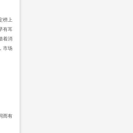
定榜上
早有耳
借着消
，市场
同而有