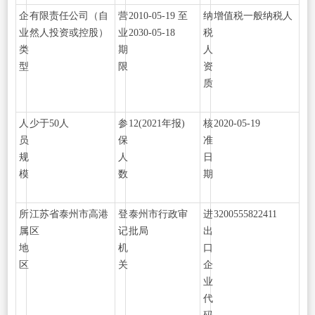
企
有限责任公司（自
营
2010-05-19 至
纳
增值税一般纳税人
业
然人投资或控股）
业
2030-05-18
税
类
期
人
型
限
资
质
人
少于50人
参
12
(2021年报)
核
2020-05-19
员
保
准
规
人
日
模
数
期
所
江苏省泰州市高港
登
泰州市行政审
进
3200555822411
属
区
记
批局
出
地
机
口
区
关
企
业
代