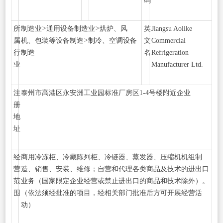
码
所
制造业
>
通用设备制造业
>
烘炉、风
英
Jiangsu Aolike
属
机、包装等设备制造
>
制冷、空调设备
文
Commercial
行
制造
名
Refrigeration
业
Manufacturer Ltd.
注
泰州市高港区永安洲工业园标准厂房区1-4号楼附近企业
册
地
址
经
商用冷冻柜、冷藏陈列柜、冷链器、蒸发器、压缩机机组制
营
造、销售、安装、维修；自营和代理各类商品及技术的进出口
范
业务（国家限定企业经营或禁止进出口的商品和技术除外）。
围
（依法须经批准的项目，经相关部门批准后方可开展经营活
动）