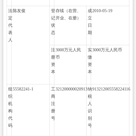
法
陈友俊
登
存续（在营、
成
2010-05-19
定
记
开业、在册）
立
代
状
日
表
态
期
人
注
3000万元人民
实
3000万元人民币
册
币
缴
资
资
本
本
组
55582241-1
工
321200000020913
纳
913212005558224116
织
商
税
机
注
人
构
册
识
代
号
别
码
号