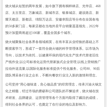
烧火铺从短暂的两年发展，如今旗下拥有桐梓林店、光华店、468
店、太古里店、万象城店、新城市店、银泰城店、建设路店、新
耀天都店、新都店、绵阳万达店、安徽阜阳店等分布在全国各地
的50多家门店，每家店都在当地外卖平台销量遥遥领先，2022年
预计加盟商将超过100家，覆盖全国多个城市。
烧火铺聚集社会各界各领域精英，在有丰富从业经验的基础上不
断摸索学习，形成了一套符合烧火铺的科学管理体系。以市场为
导向，以技术为依托，以健康环保的现代化生产技术代替老旧生
产线作业;以公司标准化运营代替家族式企业管理;以线上营销推广
拉动外送流量;以国际化服务标准提供个性化服务。公司80、90后
团队博采各行业之众长，不断向餐饮行业注入新的激情和理念。
公司坚持“用心做味道，良心做品质”的经营理念，传承川渝火锅文
化之精髓，经过市场的磨砺和公司团队的不懈追求，烧火铺在技
术研发、品牌建设、运营管理等各个方面均取得了瞩目的成绩，
得到社会各界的认可，也奠定了在行业的地位及影响力。