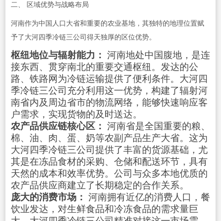
二、 区域优势与战略布局
河南作为中国人口大省和重要的农业基地，其独特的地理位置赋
予了大河四季冷链三公司得天独厚的区位优势。
枢纽地位与辐射能力：
河南地处中国腹地，是连
接东西、贯穿南北的重要交通枢纽。发达的公
路、铁路网为
冷链运输
提供了便利条件。大河四
季冷链三公司充分利用这一优势，构建了辐射河
南省内及周边省市的物流网络，能够快速响应客
户需求，实现货物的及时送达。
农产品供应链核心区：
河南省是全国重要的粮、
棉、油、肉、蛋、奶等农副产品生产大省。这为
大河四季冷链三公司提供了丰富的货源基础，尤
其是在冻品食材的采购、仓储和配送环节，具有
天然的成本和效率优势。公司与众多本地优质的
农产品供应商建立了长期稳定的合作关系。
庞大的消费市场：
河南拥有近亿的消费人口，餐
饮业发达，对生鲜
食品
和冷冻食品的需求量巨
大。大河四季冷链三公司精准对接这一市场需