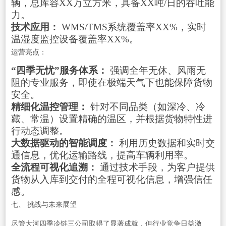
辆，总库容XX万立方米，具备XX吨/日的吞吐能
力。
技术应用：
WMS/TMS系统覆盖率XX%，实时
温湿度监控设备覆盖率XX%。
运营亮点：
“四季无忧”服务体系：
强调全年无休、风雨无
阻的专业服务，即使在极端天气下也能保障货物
安全。
精细化温控管理：
针对不同品类（如深冷、冷
藏、常温）设置精确的温区，并根据货物特性进
行动态调整。
大数据驱动的智能调度：
利用历史数据和实时交
通信息，优化运输路线，提高车辆利用率。
全流程可视化追溯：
通过技术手段，为客户提供
货物从入库到交付的全程可视化信息，增强信任
感。
七、 挑战与未来展望
尽管大河四季冷链三公司取得了显著成就，但行业竞争日益激