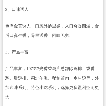
2、口味诱人
色泽金黄诱人，口感外酥里嫩，入口奇香四溢，食
后口鼻生香，骨里透香，回味无穷。
3、产品丰富
产品丰富，1973继光香香鸡店总部除鸡排、香香
鸡、爆鸡排、闷炉羊腿、秘制酱肉、乡村鸡等，外
加卤味系列、特色小吃系列，选择更多盈利空间更
大。