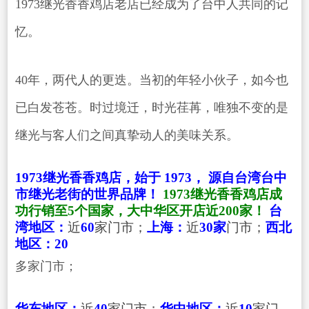
1973继光香香鸡店老店已经成为了台中人共同的记
忆。
40年，两代人的更迭。当初的年轻小伙子，如今也
已白发苍苍。时过境迁，时光荏苒，唯独不变的是
继光与客人们之间真挚动人的美味关系。
1973继光香香鸡店，始于 1973，
源自台湾台中
市继光老街的世界品牌！
1973继光香香鸡店成
功行销至5个国家，大中华区开店近200家！
台
湾地区：
近
60
家门市；
上海
：
近
30家
门市；
西北
地区：
20
多家门市；
华东地区：
近
40
家门市；
华中地区：
近
10
家门