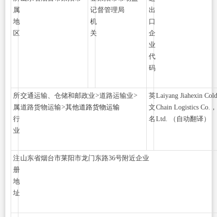
属
记
督管理局
出
地
机
口
区
关
企
业
代
码
所
交通运输、仓储和邮政业
>
道路运输业
>
英
Laiyang Jiahexin Col
属
道路货物运输
>
其他道路货物运输
文
Chain Logistics Co.
行
名
Ltd.
（自动翻译）
业
注
山东省烟台市莱阳市龙门东路36号附近企业
册
地
址