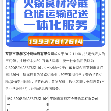
莱阳市嘉赫芯
冷链物流
有限
公司
成立于2017-11-08，法定代表人为
王丽华，注册资本为501万元人民币，统一社会信用代码为
91370682MA3ET8KL46，企业地址位于山东省烟台市莱阳市龙门
东路36号，所属行业为道路运输业，经营范围包含：普通货物运
输;货物专用运输，货物配送，货物配载，搬运装卸，仓储理货(不
含化学危险品)，运输信息咨询服务。
统
91370682MA3ET8KL46
企
莱阳市嘉赫芯冷链物流有限公司
一
业
社
名