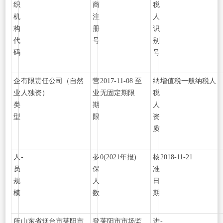
织
商
税
机
注
人
构
册
识
代
号
别
码
号
企
有限责任公司（自然
营
2017-11-08 至
纳
增值税一般纳税人
业
人独资）
业
无固定期限
税
类
期
人
型
限
资
质
人
-
参
0
(2021年报)
核
2018-11-21
员
保
准
规
人
日
模
数
期
所
山东省烟台市莱阳市
登
莱阳市市场监
进
-