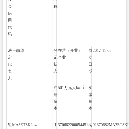
会
称
信
用
代
码
法
王丽华
登
在营（开业）
成
2017-11-08
定
记
企业
立
代
状
日
表
态
期
人
注
501万元人民币
实
-
册
缴
资
资
本
本
组
MA3ET8KL-4
工
370682200054451
纳
91370682MA3ET8K